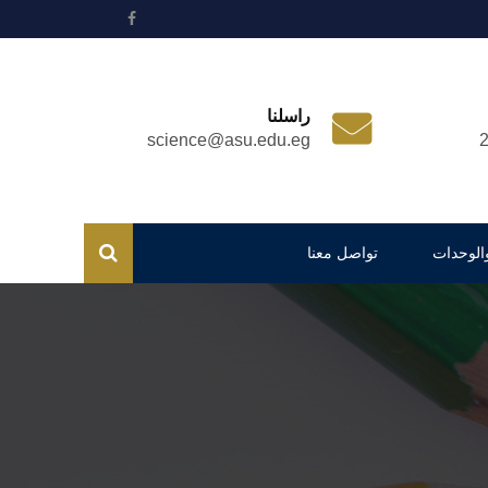
راسلنا
science@asu.edu.eg
والوحدات
تواصل معنا