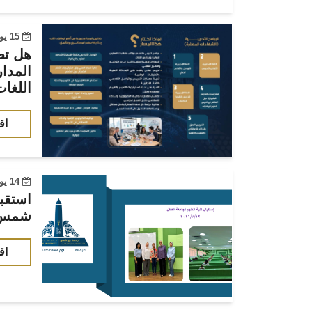
15 يوليو 2026
هل تط
المدا
اللغا
اق
14 يوليو 2026
شمس ل
اق