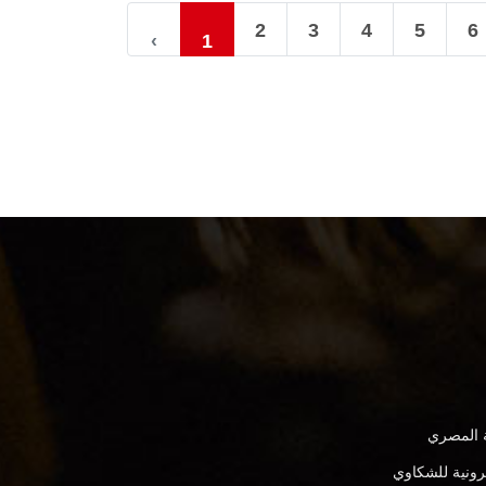
2
3
4
5
6
‹
1
ة المصري
كترونية للشكاوي