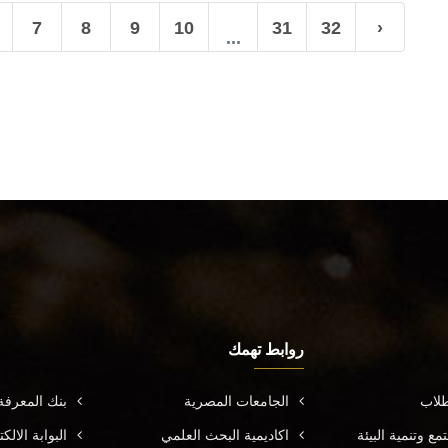
7
8
9
10
31
32
›
...
روابط تهمك
طلاب
الجامعات المصرية
بنك المعرف
ع وتنمية البيئة
اكاديمية البحث العلمي
البوابة الال