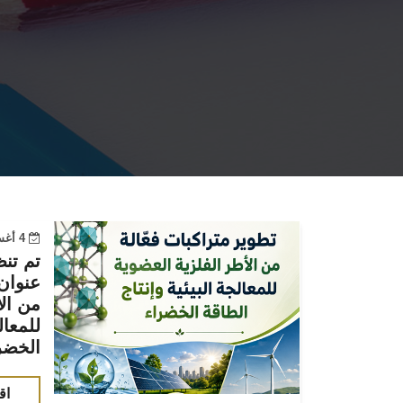
4 أغسطس 2026
تم تن
عنوان:
من الأ
للمعال
الخضر
اق