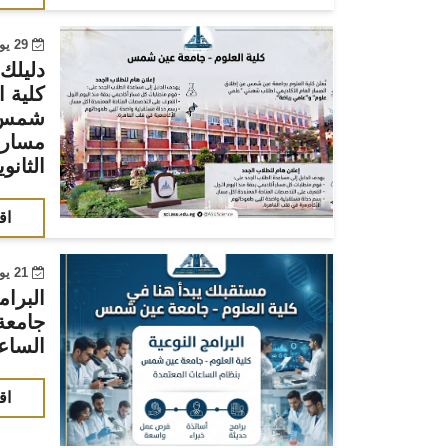
29 يوليو 2026
دليلك 
كلية ا
شمس 
مسارات
الثانوي
اق
21 يوليو 2026
البرام
جامعة
الساع
اق