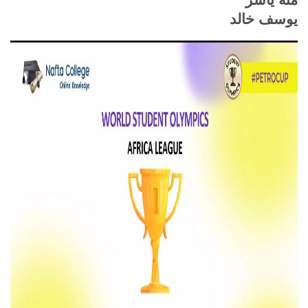
منة ياسر
يوسف خالد