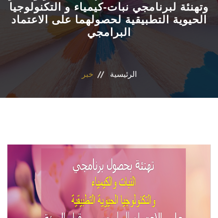
وتهنئة لبرنامجي نبات-كيمياء و التكنولوجيا
الحيوية التطبيقية لحصولهما على الاعتماد
الاقسام
البرامجي
البرامج الدراسية
المجلات العلمية
الرئيسية
خبر
المراكز والوحدات
تواصل معنا