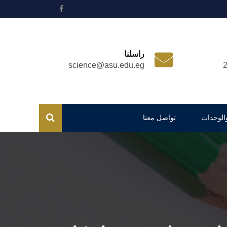
راسلنا
science@asu.edu.eg
والوحدات
تواصل معنا