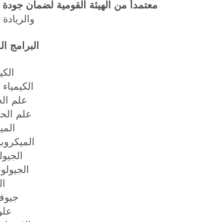
معتمداً من الهيئة القومية لضمان جودة ال
والريادة ا
البرامج ال
الكي
الكيمياء 
علم الح
علم الح
المي
الميكروبي
الجيول
الجيولوج
ال
جيوفي
علو