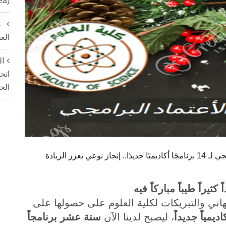
ea)
ع
الع
ال
اتح
الح
كلية العلوم بجامعة عين شمس تحصد الاعتماد البرامجي لـ 14 برنامجًا أكاديميًا جديدًا.. إنجاز نوعي يعزز الريادة
كثيراً طيباً مباركاً فيه
اني والتبريكات لكلية العلوم على حصولها على
يمياً جديداً
، ليصبح لدينا الآن
ستة عشر برنامجاً