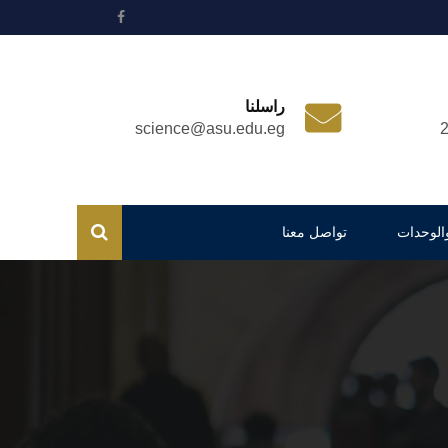
راسلنا
science@asu.edu.eg
والوحدات
تواصل معنا