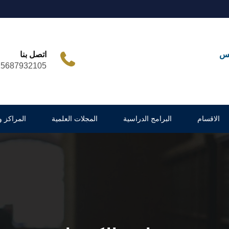
مس
اتصل بنا
25687932105
الاقسام
البرامج الدراسية
المجلات العلمية
المراكز 