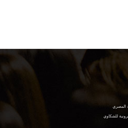
ة المصري
كترونية للشكاوي