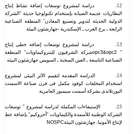
12.
دراسة لمشروع توسعات إضافة نشاط إنتاج
البطاريات عديمة الصيانة بإستخدام تكنولوجيا حديثة "الشركة
الدولية الحديثة لتدوير وتصنيع المعادن" المنطقة الصناعية
الرابعة ـ برج العرب ـ الإسكندرية -جهازشئون البيئة
13.
دراسة لمشروع توسعات إضافة خطى إنتاج
opc3&opc2 "
شركة الشرقيون للبتروكيماويات" المنطقة
الصناعية التاسعة ـ العين السخنة ـ السويس جهازشئون البيئه
14.
الدراسة المقدمة لتقييم الآثر البيئى لمشروع
استخدام المخلفات كوقود مكمل فى فرن صناعة الاسمنت
البورتلاندى بشركة أسمنت سيمبور العامرية
15.
الإستيفاءات المكملة لدراسة لمشروع " توسعات
الشركة الوطنية للأسمدة والكيماويات "أجروكيم" بإضافة خط
لإنتاج الأمونيا. جهازشئون البيئة
NOSPC