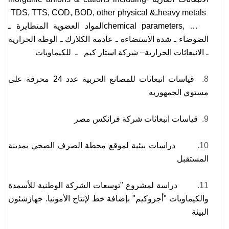
heavy metals
ـ
TDS, TTS, COD, BOD, other physical &
chemical parameters, …
المواد العضوية المتطايرة ـ
الضوضاء ـ شدة الاستضاءه ـ عادمه الكلارك ـ الوطه الحرارية
ـ الانبعاثات الحرارية– شركة استار كيم ـ للكيماويات
8.
قياسات انبعاثات للمصانع الحربية عدد 24 محرقة على
مستوي الجمهوريه
9.
قياسات انبعاثات شركة فرانكس مصر
10.
دراسات بيئية لموقع محطة الصرف الصحي بمدينة
المستقبل
11.
دراسة لمشروع "توسعات الشركة الوطنية للأسمدة
والكيماويات "أجروكيم" بإضافة خط لإنتاج الأمونيا. جهازشئون
البيئة