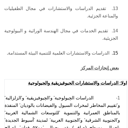
13.
تقديم الدراسات والاستشارات في مجال الطفيليات
والمناعة الجزئية.
14.
تقديم الخدمات في مجال الهندسة الوراثية و البيولوجية
الجزيئية.
15.
الدراسات والاستشارات العلمية للتنمية البيئة المستدامة
.
بعض
إ
نجازات
المركز
اولا
:
الدراسات والاستشارات الجيوفيزيقية والجيولوجية
1-
الدراسات الچيولوجية' و'الچيوفيزيقية' و'الزلزالية'
و’تقييم المخاطر لمخرات السيول والفيضانات بالوديان' المنفذة
بالمناطق العمرانية والتنموية 'للتوسعات الشمالية الغربية'
و'الجنوبية الشرقية' و'الجنوبية الغربية' لمدينة 'أسيوط الجديدة'
بإجمالى مسطح (صافى) يقدر بحوالى '٥٧٠٠ فدان'. لصالح