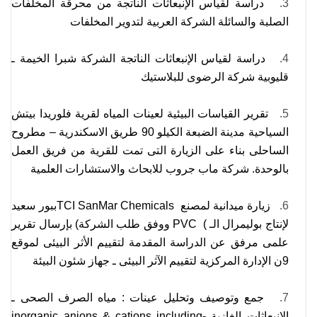
3.
دراسة لقياس الإنبعاثات الناتجة من محرقة المخلفات
الصلبة والسائلة الشركة العربية لتدوير المخلفات
4.
دراسة لقياس الإنبعاثات الناتجة الشركة شبرا الخيمة ـ
قليوبية شركة الرضوى للبلاستيك
5.
تقرير القياسات البيئية لعينات المياه لقرية فلوريدا بيتش
السياحية مدينة الضبعة الكيلو 90 طريق الاسكندرية – مطروح
الساحلى بناء على الزيارة التى تمت للقرية من فريق العمل
بالوحدة. شركة ماب جروب للابحاث والاستشارات العلمية
6.
زيارة ميدانية لمصنع
TCI SanMar Chemicals
ببور سعيد
لإنتاج بوليمرال الـ
PVC (
ووفق طلب الشركة) بإرسال تقرير
علمى مرفق عن الدراسة المقدمة لتقييم الأثر البيئى لموقع
9ن الإدارة المركزية لتقييم الآثر البيئى ـ جهاز شئون البيئة
7.
جمع وتوصيف وتحليل عينات : مياه الصرف الصحى ـ
الانبعاثات الغازية -
inorganic anions & cations including