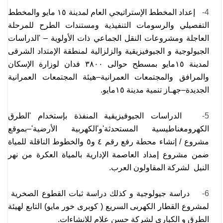
4-
إعداد المخطط الإستراتيجي العام لمدينة ١٥ مايو والمخطط
التفصيلي والرسومات التنفيذية ومستندات الطرح للمرحلة
العاجلة ومشروعات النقل الجماعي ذات الأولوية – 'الدراسات
الجيولوجية و الجيوفيزيقية والزلزالية لمنطقة الإمتداد الشرقى
لمدينة ١٥مايو بمسطح حوالى ٣۸٠٠ فدان لوزارة الإسكان
والمرافق والمجتمعات العمرانية–هيئة المجتمعات العمرانية
الجديدة–جهـاز تنمية مدينة ١٥مايو.
5-
الدراسات الجيوفيزيقية المنفذة بإستخدام 'الطرق
الكهرومغناطيسية المستحدثة'و'الكهربية الأرضية'–بموقع
مشروع / إنشاء محطة رفع رقم ٤ و٥ والخطوط الناقلة للمياة
ضمن مشروع إمداد العاصمة الإدارية بالمياة العكرة من نهر
النيل لشركة المقاولون العرب.
6-
دراسة جيولوجية و كذلك دراسة ثبات القطوع الصخرية
لمشروع القطار الكهربى السريع ( كوبرى خور مايو) التابع لهيئة
الطرق و الكبارى
لشركة حسن علام للانشاءات
.