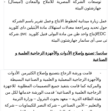
توسعات الشركة المصرية للأملاح والمعادن (أميسال) -
جهازشئون البيئة
عمل زيارة ميدانية لخطوط الانتاج وعمل تقرير باسم الشركة
حول تحديد ومراجعة معدلات استهلاك مادة الأيثيلين داى كلوريد
EDC
لإنتاج واحد طن من مادة البولى فنيل كلوريد
pvc
.
شركة
تى سى أى سانمار جهازشئون البيئة
سادسا: تصنيع وإصلاح الأدوات والأجهزة الزجاجية العلمية و
الصناعية
-
قامت ورشة الزجاج بتصنيع وإصلاح الكثيرمن الأدوات
والأجهزة الزجاجية المعملية و العلمية و الصناعية البسيطة
والمركبة كما قامت بتنفيذ جميع التصميمات المطلوبة للاجهزة
الزجاجية العلمية و الصناعية٬ قدمت الورشة خدماتها لكل من
هيئة الطاقة الذرية – معهد بحوث البترول – وزارة التربية
والتعليم – الأمن الصناعي – شركة النصر للكيماويات – شركة