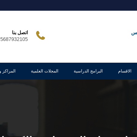
مس
اتصل بنا
25687932105
الاقسام
البرامج الدراسية
المجلات العلمية
المراكز 