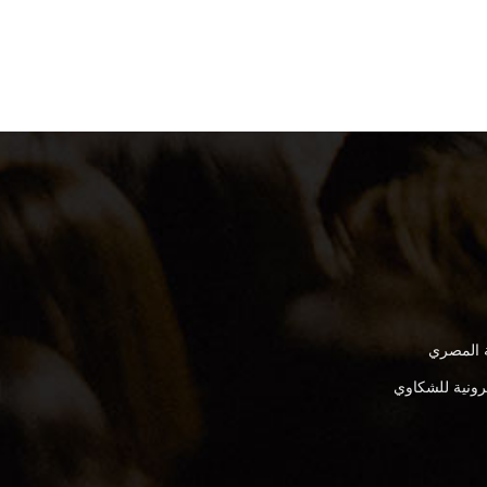
ة المصري
كترونية للشكاوي