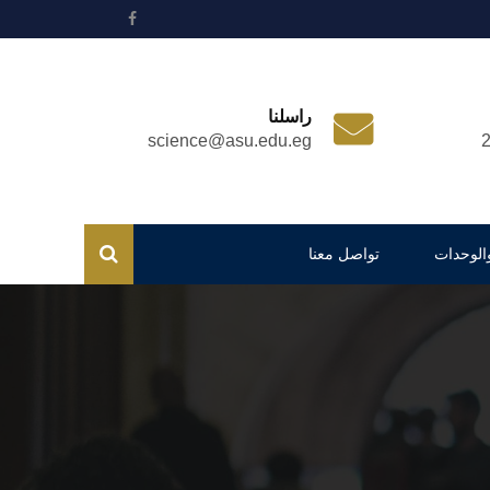
راسلنا
science@asu.edu.eg
والوحدات
تواصل معنا