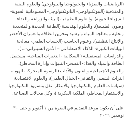
(الرياضيات والفيزياء والجيولوجيا والبيولوجي) والعلوم البينية
والمتلاقية (البيوتكنولوجى- النانوتكنولوجى- المعلوماتية الحيوية-
الفيزياء الحيوية)، والعلوم التطبيقية (البيئة والزراعة والغذاء
وصون الطبيعة)، والعلوم الهندسية (الطاقة الجديدة والمتجددة
وتحلية ومعالجة المياه وترشيد وتخزين الطاقة والعمران الأخضر
والإنتاج النظيف)، وعلوم الحاسب (الحساب العلمي- معالجة
البيانات الكبيرة- الذكاء الاصطناعي – الأمن السيبراني-... )،
والدراسات المستقبلية ( السكانية - التغيرات المناخية- مستقبل
الطاقة والمياه والغذاء- التصحر- التنبؤات وإدارة المخاطر)،
والعلوم الاجتماعية والفنون والآداب (الرسوم المتحركة، الهوية،
التراث الشعبي والثقافي- الخيال العلمي)، والعلوم الاقتصادية
(سياسات العلوم والتكنولوجيا والابتكار، نقل وتسويق التكنولوجيا،
والاستثمار المخاطر، الملكية الفكرية )، وكل مجالات الصناعة.
على أن يكون موعد التقديم في الفترة من ١ أكتوبر و حتى ٣٠
نوفمبر ٢٠٢١