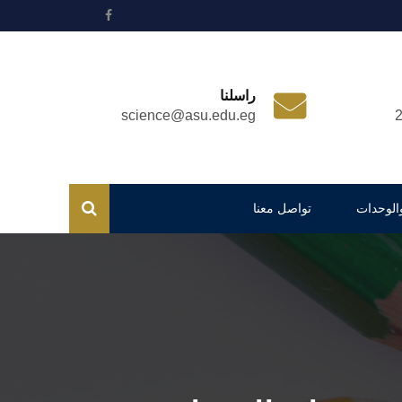
راسلنا
science@asu.edu.eg
والوحدات
تواصل معنا