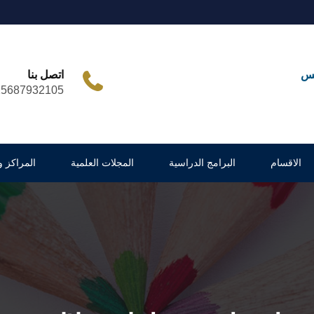
مس
اتصل بنا
25687932105
الاقسام
البرامج الدراسية
المجلات العلمية
المراكز 