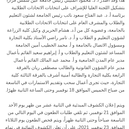
هذا وقد أصدر أ. د. محمود المتيني رئيس جامعة عين شمس قراراً
بتشكيل اللجنة العليا للإشراف على انتخابات الاتحادات الطلابية
برئاسة أ. د. عبد الفتاح سعود نائب رئيس الجامعة لشئون التعليم
والطلاب والمشرف العام على انتخابات الاتحادات الطلابية
بالجامعة، وعضوية كل من أ.د. هشام الحريري وكيل كلية الزراعة
لشؤون التعليم و الطلاب و أ. د. تامر راضي الأستاذ بكلية التجارة
ومسؤول الاتصال بالجامعة و أ. محمد الخطيب أمين الجامعة
المساعد لشئون التعليم والطلاب و أ. إبراهيم سعيد القائم بأعمال
مدير عام المدن الجامعية و أ. محمد عبد المالك القائم بأعمال
مدير عام الشؤون القانونية والطالب مصطفى ريان بالفرقة
الرابعة بكلية التجارة والطالبة أمنية أشرف بالفرقة الثالثة كلية
التجارة، حيث تجرى أعمال سحب وتقديم الاستمارات في التاسعة
من صباح الخميس الموافق 18 نوفمبر وحتى الساعة الثانية ظهرًا.
ويتم إعلان الكشوف المبدئية في الثانية عشر من ظهر يوم الأحد
الموافق 21 نوفمبر، ثم تلقي طلبات الطعون في اليوم التالي من
التاسعة صباحاً وحتى الثانية ظهراً، ويتم فحص الطعون يوم الثلاثاء
الموافق 23 نوفمبر 2021، على أن تعلن الكشوف النهائية في تمام