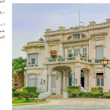
الط
🚀
دل
شمس
الع