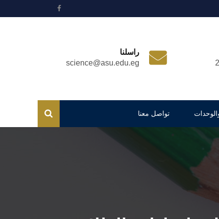
راسلنا
science@asu.edu.eg
والوحدات
تواصل معنا