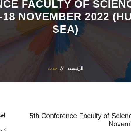
CE FACULTY OF SCIENC
5-18 NOVEMBER 2022 (H
SEA)
الرئيسية
حدث
5th Conference Faculty of Scien
اخر
Novemb
ت