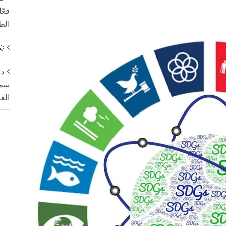
فعّ
الط
🚀
دل
شمس
الع