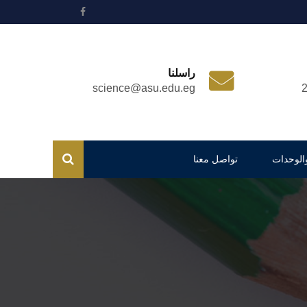
راسلنا
science@asu.edu.eg
والوحدات
تواصل معنا