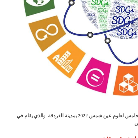
صور من ابرز الأحداث من المؤتمر العلمي السنوي الخامس لعلوم عين شمس 2022 بمدينة الغردقة والذي يقام في