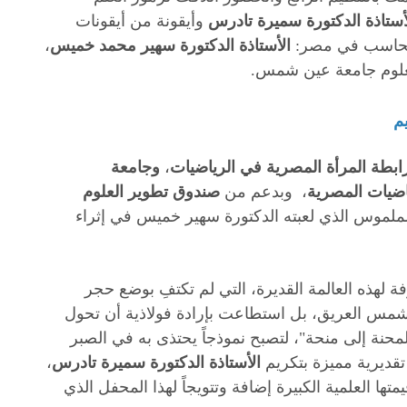
أستاذة الدكتورة سميرة تادرس
وأيقونة من أيقونات
 الحاسب في مصر:
الأستاذة الدكتورة سهير محمد خميس
،
لعلوم جامعة عين شمس.
م
ابطة المرأة المصرية في الرياضيات
،
و
جامعة
اضيات المصرية
، وبدعم من
صندوق تطوير العلوم
والملموس الذي لعبته الدكتورة سهير خميس في إثراء
ة لهذه العالمة القديرة، التي لم تكتفِ بوضع حجر
س العريق، بل استطاعت بإرادة فولاذية أن تحول
حنة إلى منحة"، لتصبح نموذجاً يحتذى به في الصبر
 تقديرية مميزة بتكريم
الأستاذة الدكتورة سميرة تادرس
،
يمتها العلمية الكبيرة إضافة وتتويجاً لهذا المحفل الذي