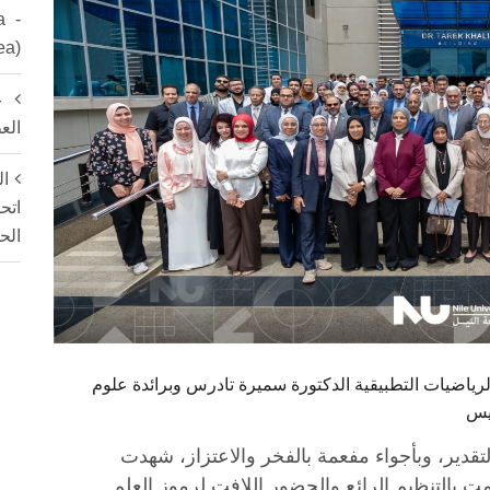
a -
ea)
ع
الع
ال
اتح
الح
الرياضيات التطبيقية الدكتورة سميرة تادرس وبرائدة علوم
يس
قدير، وبأجواء مفعمة بالفخر والاعتزاز، شهدت
مت بالتنظيم الرائع والحضور اللافت لرموز العلم