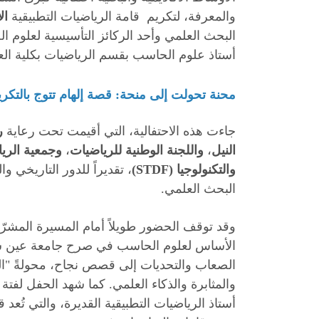
والمعرفة، لتكريم قامة الرياضيات التطبيقية
ال
البحث العلمي وأحد الركائز التأسيسية لعلوم
أستاذ علوم الحاسب بقسم الرياضيات بكلية ا
محنة تحولت إلى منحة: قصة إلهام تتوج بالتكري
جاءت هذه الاحتفالية، التي أقيمت تحت رعاية
ر
النيل
،
و
اللجنة الوطنية للرياضيات
،
و
جمعية الري
والتكنولوجيا (STDF)
، تقديراً للدور التاريخي 
البحث العلمي.
وقد توقف الحضور طويلاً أمام المسيرة المشرّف
الأساس لعلوم الحاسب في صرح جامعة عين شم
الصعاب والتحديات إلى قصص نجاح، محولةً "الم
والمثابرة والذكاء العلمي. كما شهد الحفل لفتة
أستاذ الرياضيات التطبيقية القديرة، والتي تُعد ق