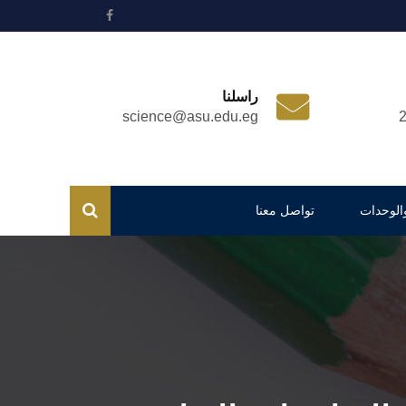
راسلنا
science@asu.edu.eg
والوحدات
تواصل معنا